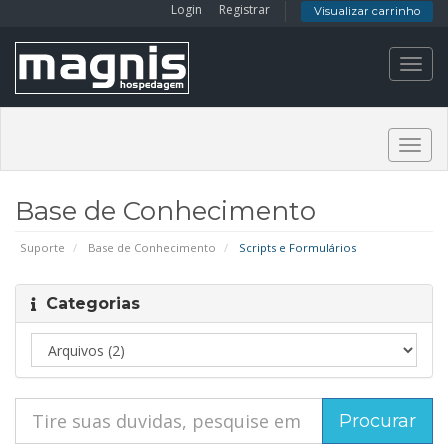
Login
Registrar
Visualizar carrinho
Toggl
navig
Togg
navig
Base de Conhecimento
Suporte
Base de Conhecimento
Scripts e Formulários
Categorias